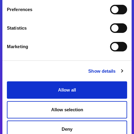
Preferences
Statistics
Magic xpa
Magic xpa製品詳細
Marketing
Magic xpa体験版
Magic xpa Web Client
Show details
Magic xpa関連ソフトウェア
ユーザー登録/ライセンス発行
Allow all
Magic xpi
Allow selection
Magic xpi製品詳細
Magic xpi購入後手続きのご案内
Deny
Magic xpi Cloud Gateway