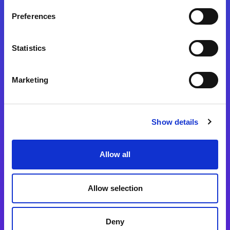
Preferences
Statistics
Magic xpa
Magic xpa製品詳細
Marketing
Magic xpa体験版
Magic xpa Web Client
Show details
Magic xpa関連ソフトウェア
ユーザー登録/ライセンス発行
Allow all
Magic xpi
Allow selection
Magic xpi製品詳細
Magic xpi購入後手続きのご案内
Deny
Magic xpi Cloud Gateway