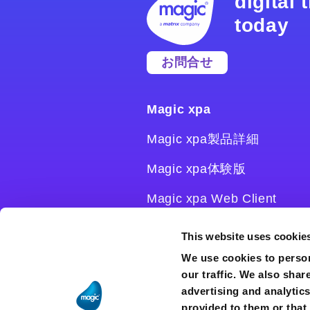
digital
today
お問合せ
Magic xpa
Magic xpa製品詳細
Magic xpa体験版
Magic xpa Web Client
Magic xpa関連ソフトウェ
This website uses cookie
ア
We use cookies to person
our traffic. We also shar
ユーザー登録/ライセンス発
advertising and analytic
行
provided to them or that 