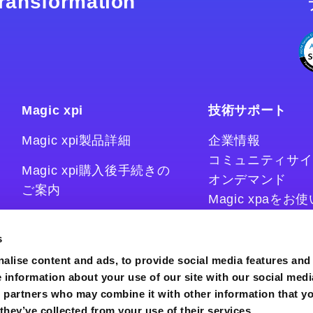
 transformation
Magic xpi
技術サポート
Magic xpi製品詳細
企業情報
コミュニティサイ
Magic xpi購入後手続きの
オンデマンド
ご案内
Magic xpaを
Magic xpiをお
Magic xpi Cloud Gateway
技術情報サイト
s
コラム
alise content and ads, to provide social media features and
e information about your use of our site with our social medi
s partners who may combine it with other information that y
they’ve collected from your use of their services.