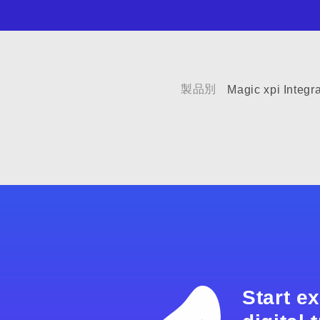
製品別
Magic xpi Integr
Start e