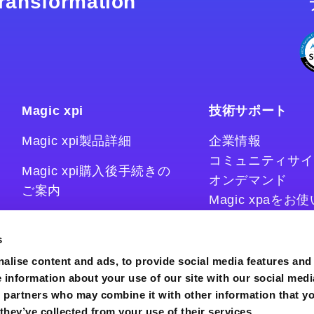
 transformation
Magic xpi
技術サポート
Magic xpi製品詳細
企業情報
コミュニティサイ
Magic xpi購入後手続きの
オンデマンド
ご案内
Magic xpaを
Magic xpiをお
Magic xpi Cloud Gateway
技術情報サイト
s
コラム
alise content and ads, to provide social media features and
e information about your use of our site with our social medi
s partners who may combine it with other information that y
they’ve collected from your use of their services.