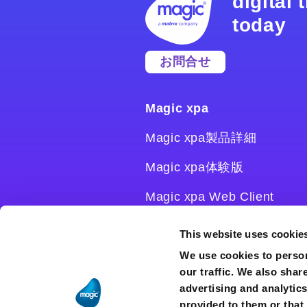
digital
today
お問合せ
Magic xpa
Magic xpa製品詳細
Magic xpa体験版
Magic xpa Web Client
Magic xpa関連ソフトウェ
This website uses cookie
ア
We use cookies to person
our traffic. We also shar
ユーザー登録/ライセンス発
advertising and analytic
行
provided to them or that 