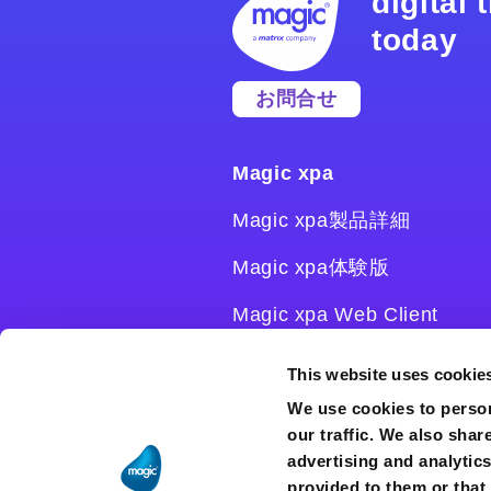
digital
today
お問合せ
Magic xpa
Magic xpa製品詳細
Magic xpa体験版
Magic xpa Web Client
Magic xpa関連ソフトウェ
This website uses cookie
ア
We use cookies to person
our traffic. We also shar
ユーザー登録/ライセンス発
advertising and analytic
行
provided to them or that 