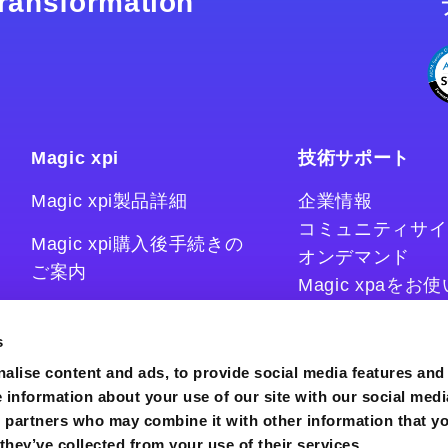
 transformation
Magic xpi
技術サポート
Magic xpi製品詳細
企業情報
コミュニティサイ
Magic xpi購入後手続きの
オンデマンド
ご案内
Magic xpaを
Magic xpiをお
Magic xpi Cloud Gateway
技術情報サイト
s
コラム
alise content and ads, to provide social media features and
e information about your use of our site with our social medi
s partners who may combine it with other information that y
they’ve collected from your use of their services.