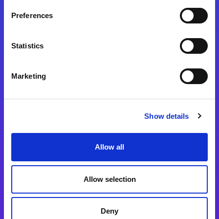
Preferences
Statistics
Magic xpa
Magic xpa製品詳細
Marketing
Magic xpa体験版
Magic xpa Web Client
Show details
Magic xpa関連ソフトウェア
ユーザー登録/ライセンス発行
Allow all
Magic xpi
Allow selection
Magic xpi製品詳細
Magic xpi購入後手続きのご案内
Deny
Magic xpi Cloud Gateway