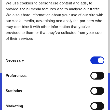
We use cookies to personalise content and ads, to
Magic xpi Cloud Gatewayを データ連携プラット
provide social media features and to analyse our traffic.
We also share information about your use of our site with
フォームとして採用
our social media, advertising and analytics partners who
～決め手はコストパフォーマンス、サポート体制～
may combine it with other information that you’ve
provided to them or that they’ve collected from your use
of their services.
事例の詳細
Consent
Necessary
Selection
Preferences
フォローする
Statistics
Start exceeding your digital transformation
Marketing
today