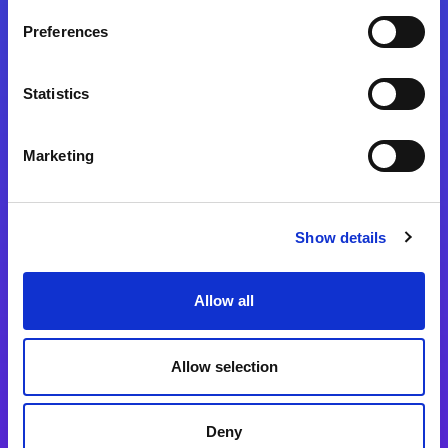
Preferences
Statistics
Magic xpa
Magic xpa製品詳細
Marketing
Magic xpa体験版
Magic xpa Web Client
Show details
Magic xpa関連ソフトウェア
ユーザー登録/ライセンス発行
Allow all
Magic xpi
Allow selection
Magic xpi製品詳細
Magic xpi購入後手続きのご案内
Deny
Magic xpi Cloud Gateway