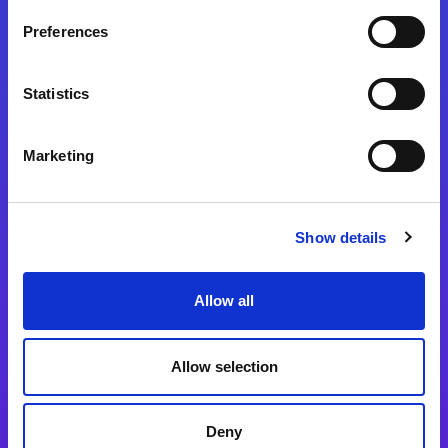
Preferences
Statistics
Magic xpa
Magic xpa製品詳細
Marketing
Magic xpa体験版
Magic xpa Web Client
Show details
Magic xpa関連ソフトウェア
ユーザー登録/ライセンス発行
Allow all
Magic xpi
Allow selection
Magic xpi製品詳細
Magic xpi購入後手続きのご案内
Deny
Magic xpi Cloud Gateway