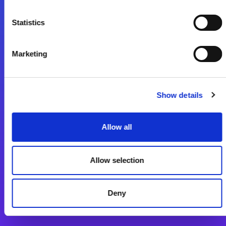
Start exceeding your digital transformation
Statistics
today
Kontaktieren Sie uns
Marketing
Show details
Allow all
Integrationslösungen
Magic xpi Integrationsplattform
Allow selection
App Entwicklungsplattform
Deny
Magic xpa Low Code Plattform
Magic xpa Web Application Framework