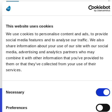
Cloud-Integration, KI und Automatisierung Magic Software stellt
smarte Cloud-Lösung für Mittelstand vor
Weiterlesen
This website uses cookies
We use cookies to personalise content and ads, to provide
social media features and to analyse our traffic. We also
Redaktion
share information about your use of our site with our social
media, advertising and analytics partners who may
combine it with other information that you’ve provided to
Magic Software stellt neue Plattform MagicTouch vor –
them or that they’ve collected from your use of their
Grundlage für KI durch Datenmanagement, Automatisierung
und Cloud-Integration
services.
Weiterlesen
Consent
Necessary
Selection
Folgen Sie uns
Preferences