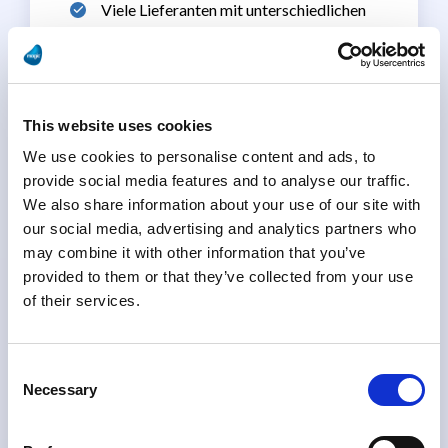
Viele Lieferanten mit unterschiedlichen
Tools
Benötigen aktuelle Informationen über
Lieferungen und Bestände
Manuelle Aktualisierungen sind
This website uses cookies
arbeitsintensiv und fehleranfällig
We use cookies to personalise content and ads, to
Häufige Aktualisierungen von Daten und
provide social media features and to analyse our traffic.
Änderungen von Prozessen
We also share information about your use of our site with
our social media, advertising and analytics partners who
Viele Rechnungen müssen auf
may combine it with other information that you’ve
Richtigkeit überprüft werden
provided to them or that they’ve collected from your use
of their services.
Lösung
Consent
Necessary
Selection
Die Magic EDI Service Plattform
automatisiert Lieferanten-Updates