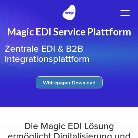
Toggle
naviga
Magic EDI Service Plattform
Zentrale EDI & B2B
Integrationsplattform
Whitepaper Download
Die Magic EDI Lösung
ermöglicht Digitalisierung und