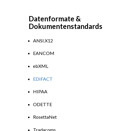
Datenformate &
Dokumentenstandards
ANSI.X12
EANCOM
ebXML
EDIFACT
HIPAA
ODETTE
RosettaNet
Tradacoms