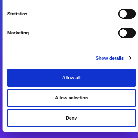
Start exceeding your digital transformation
Statistics
today
Kontaktieren Sie uns
Marketing
Show details
Allow all
Integrationslösungen
Magic xpi Integrationsplattform
Allow selection
App Entwicklungsplattform
Deny
Magic xpa Low Code Plattform
Magic xpa Web Application Framework