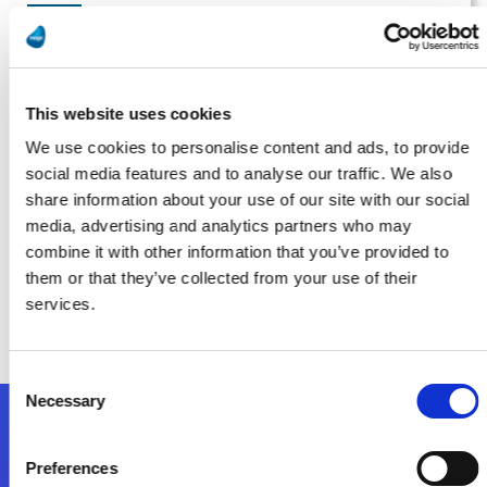
Cloud-Integration, KI und Automatisierung Magic Software stellt
smarte Cloud-Lösung für Mittelstand vor
Weiterlesen
This website uses cookies
We use cookies to personalise content and ads, to provide
social media features and to analyse our traffic. We also
Redaktion
share information about your use of our site with our social
media, advertising and analytics partners who may
combine it with other information that you’ve provided to
Magic Software stellt neue Plattform MagicTouch vor –
them or that they’ve collected from your use of their
Grundlage für KI durch Datenmanagement, Automatisierung
und Cloud-Integration
services.
Weiterlesen
Consent
Necessary
Selection
Folgen Sie uns
Preferences