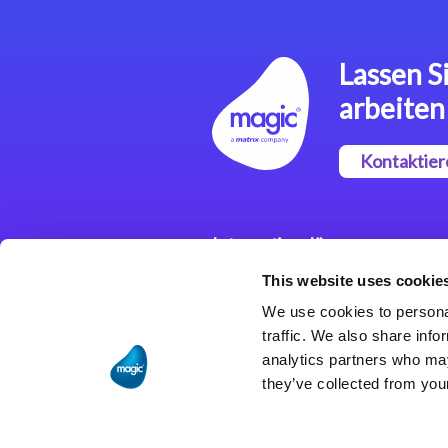
Lassen Si
arbeiten
Kontaktier
Integrationslösungen
This website uses cookie
Magic xpi
Integrationsplattform
We use cookies to personal
traffic. We also share info
analytics partners who may
they’ve collected from your