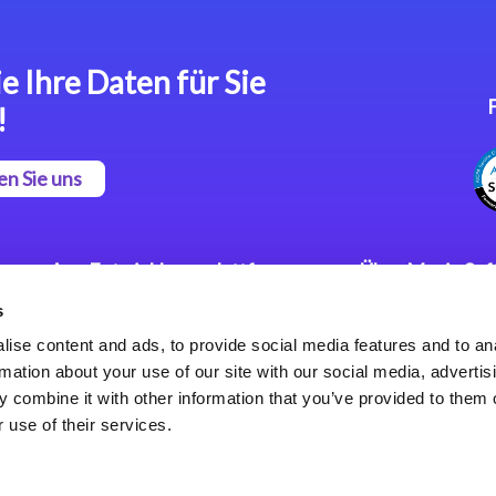
e Ihre Daten für Sie
!
en Sie uns
App Entwicklungsplattform
Über Magic So
s
Magic xpa Low Code
Pressemitteilu
Plattform
Karriere
ise content and ads, to provide social media features and to an
Datenschutzer
rmation about your use of our site with our social media, advertis
Magic xpa Web Application
Weltweite Nie
 combine it with other information that you’ve provided to them o
Framework
 use of their services.