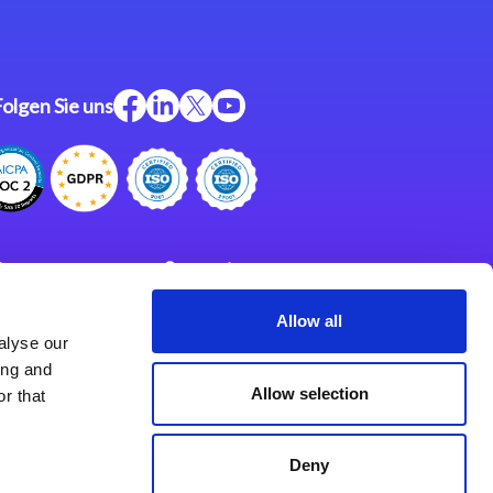
Folgen Sie uns
ftware
Support
ngen
Partner
Allow all
alyse our
Impressum
klärung
ing and
derlassungen
Allow selection
r that
Deny