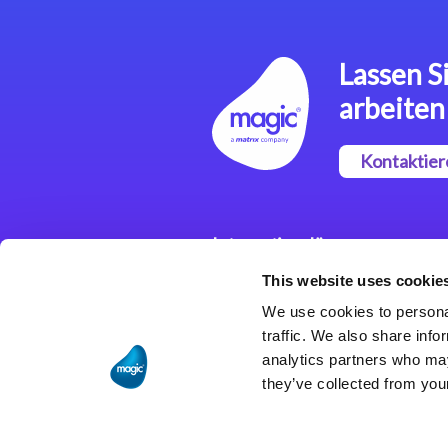
Lassen Si
arbeiten
Kontaktier
Integrationslösungen
This website uses cookie
Magic xpi
Integrationsplattform
We use cookies to personal
traffic. We also share info
analytics partners who may
they’ve collected from your