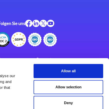
Folgen Sie uns
ftware
Support
ngen
Partner
Allow all
alyse our
Impressum
klärung
ing and
derlassungen
Allow selection
r that
Deny