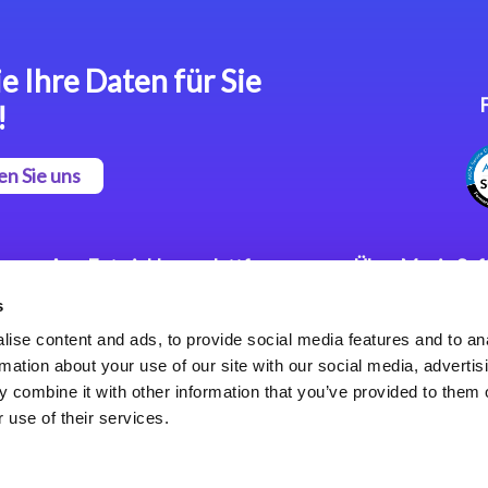
e Ihre Daten für Sie
!
en Sie uns
App Entwicklungsplattform
Über Magic So
s
Magic xpa Low Code
Pressemitteilu
Plattform
Karriere
ise content and ads, to provide social media features and to an
Datenschutzer
rmation about your use of our site with our social media, advertis
Magic xpa Web Application
Weltweite Nie
 combine it with other information that you’ve provided to them o
Framework
 use of their services.