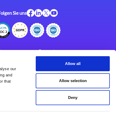
Folgen Sie uns
ftware
Support
ngen
Partner
Allow all
alyse our
Impressum
klärung
ing and
derlassungen
Allow selection
r that
Deny