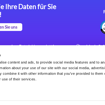
e Ihre Daten für Sie
!
en Sie uns
App Entwicklungsplattform
Über Magic So
s
Magic xpa Low Code
Pressemitteilu
Plattform
Karriere
ise content and ads, to provide social media features and to an
Datenschutzer
rmation about your use of our site with our social media, advertis
Magic xpa Web Application
Weltweite Nie
 combine it with other information that you’ve provided to them o
Framework
 use of their services.