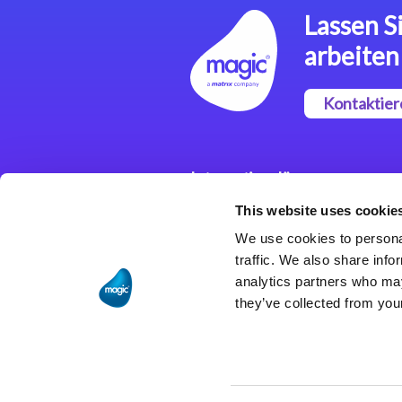
Lassen Si
arbeiten
Kontaktier
Integrationslösungen
This website uses cookie
Magic xpi
Integrationsplattform
We use cookies to personal
traffic. We also share info
analytics partners who may
they’ve collected from your