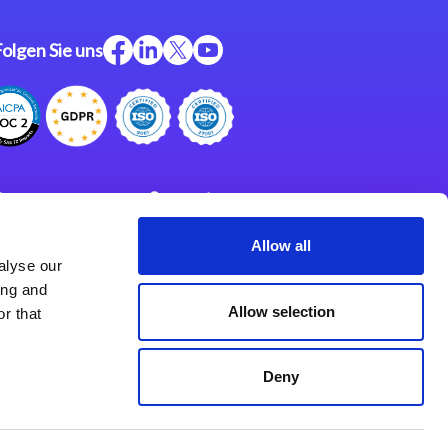
Folgen Sie uns
ftware
Support
ngen
Partner
Allow all
alyse our
Impressum
klärung
ing and
derlassungen
Allow selection
r that
Deny