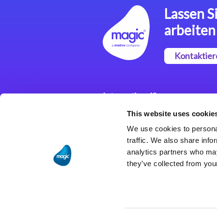
Lassen Si
arbeiten
Kontaktier
Integrationslösungen
This website uses cookie
Magic xpi
Integrationsplattform
We use cookies to personal
traffic. We also share info
analytics partners who may
they’ve collected from your