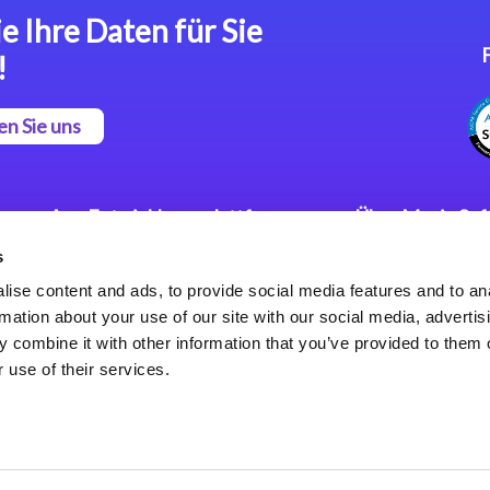
e Ihre Daten für Sie
!
en Sie uns
App Entwicklungsplattform
Über Magic So
s
Magic xpa Low Code
Pressemitteilu
Plattform
Karriere
ise content and ads, to provide social media features and to an
Datenschutzer
rmation about your use of our site with our social media, advertis
Magic xpa Web Application
Weltweite Nie
 combine it with other information that you’ve provided to them o
Framework
 use of their services.