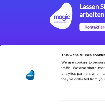
Lassen Si
arbeiten
Kontaktier
Integrationslösungen
This website uses cookie
Magic xpi
Integrationsplattform
We use cookies to personal
traffic. We also share info
analytics partners who may
they’ve collected from your