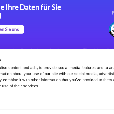
e Ihre Daten für Sie
!
en Sie uns
App Entwicklungsplattform
Über Magic So
s
Magic xpa Low Code
Pressemitteilu
Plattform
Karriere
ise content and ads, to provide social media features and to an
Datenschutzer
rmation about your use of our site with our social media, advertis
Magic xpa Web Application
Weltweite Nie
 combine it with other information that you’ve provided to them o
Framework
 use of their services.