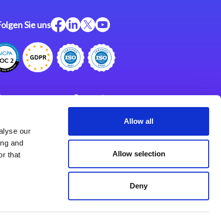
Folgen Sie uns
ftware
Support
ngen
Partner
Allow all
alyse our
Impressum
klärung
ing and
derlassungen
Allow selection
r that
Deny