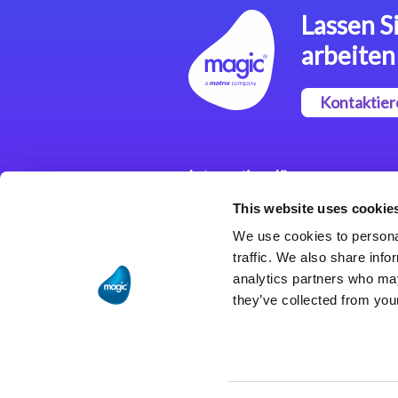
Lassen Si
arbeiten
Kontaktier
Integrationslösungen
This website uses cookie
Magic xpi
Integrationsplattform
We use cookies to personal
traffic. We also share info
analytics partners who may
they’ve collected from your