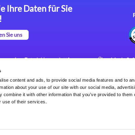
e Ihre Daten für Sie
!
en Sie uns
App Entwicklungsplattform
Über Magic So
s
Magic xpa Low Code
Pressemitteilu
Plattform
Karriere
ise content and ads, to provide social media features and to an
Datenschutzer
rmation about your use of our site with our social media, advertis
Magic xpa Web Application
Weltweite Nie
 combine it with other information that you’ve provided to them o
Framework
 use of their services.