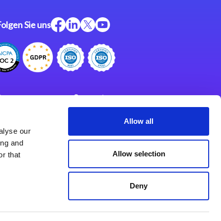
Folgen Sie uns
ftware
Support
ngen
Partner
Allow all
alyse our
Impressum
klärung
ing and
derlassungen
Allow selection
r that
Deny