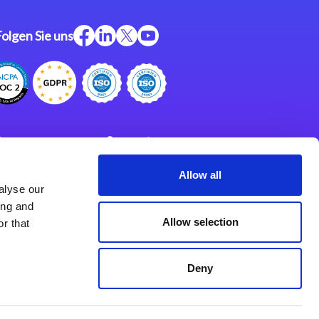
Folgen Sie uns
ftware
Support
ngen
Partner
Allow all
alyse our
Impressum
klärung
ing and
derlassungen
Allow selection
r that
Deny