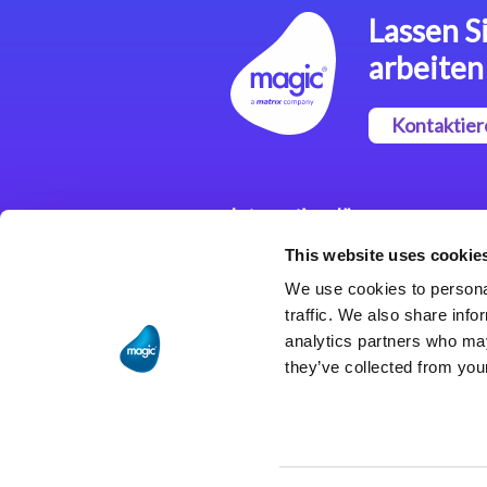
Lassen Si
arbeiten
Kontaktier
Integrationslösungen
This website uses cookie
Magic xpi
Integrationsplattform
We use cookies to personal
traffic. We also share info
analytics partners who may
they’ve collected from your