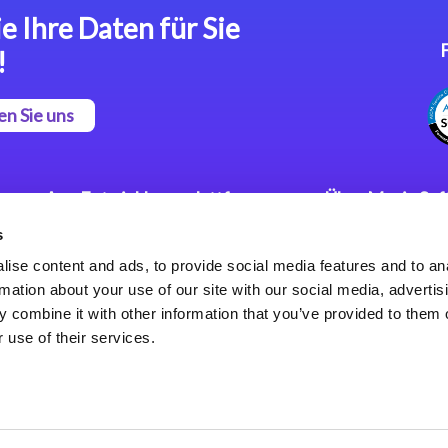
e Ihre Daten für Sie
!
en Sie uns
App Entwicklungsplattform
Über Magic So
s
Magic xpa Low Code
Pressemitteilu
Plattform
Karriere
ise content and ads, to provide social media features and to an
Datenschutzer
rmation about your use of our site with our social media, advertis
Magic xpa Web Application
Weltweite Nie
 combine it with other information that you’ve provided to them o
Framework
 use of their services.