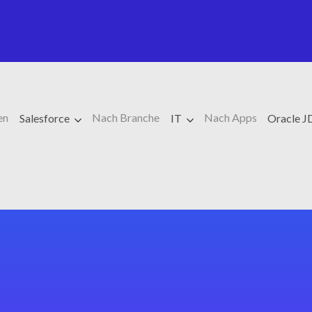
en
Nach Branche
Nach Apps
Salesforce
IT
Oracle J