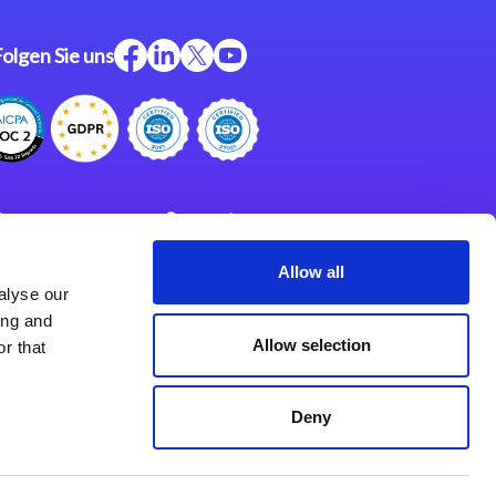
Folgen Sie uns
ftware
Support
ngen
Partner
Allow all
alyse our
Impressum
klärung
ing and
derlassungen
Allow selection
r that
Deny