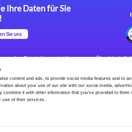
e Ihre Daten für Sie
!
en Sie uns
App Entwicklungsplattform
Über Magic So
s
Magic xpa Low Code
Pressemitteilu
Plattform
Karriere
ise content and ads, to provide social media features and to an
Datenschutzer
rmation about your use of our site with our social media, advertis
Magic xpa Web Application
Weltweite Nie
 combine it with other information that you’ve provided to them o
Framework
 use of their services.