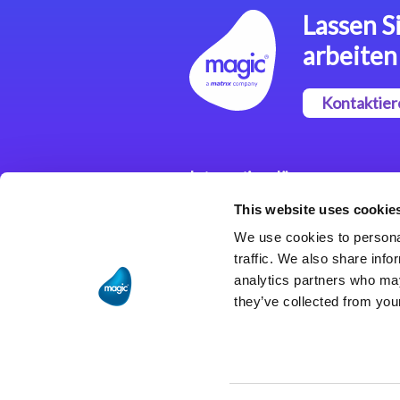
Lassen Si
arbeiten
Kontaktier
Integrationslösungen
This website uses cookie
Magic xpi
Integrationsplattform
We use cookies to personal
traffic. We also share info
analytics partners who may
they’ve collected from your