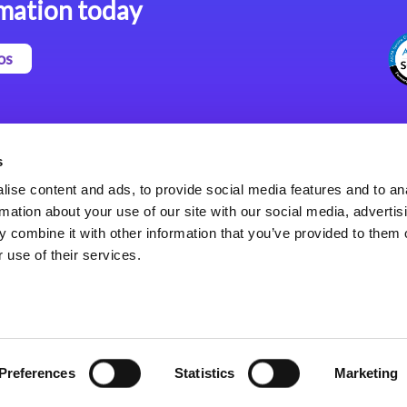
mation today
os
Magic xpa Plataforma Low-
Comunicados de Prensa
Code
(Inglés)
s
Marco de Aplicaciones Web
Acerca de Magic
ise content and ads, to provide social media features and to an
de Magic xpa
Oficinas Internacionales
rmation about your use of our site with our social media, advertis
Políticas de Privacidad
 combine it with other information that you’ve provided to them o
Políticas de Privacidad
 use of their services.
Preferences
Statistics
Marketing