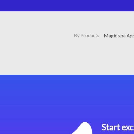
By Products
Magic xpa App
Start exc