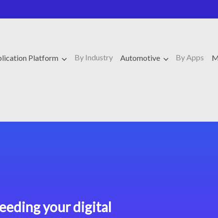
By Industry
By Apps
lication Platform
Automotive
M
eeding your digital