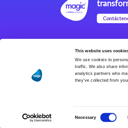
transfor
Contácten
Magic xpi Plataforma de
Integración
This website uses cookie
Soluciones de integración
We use cookies to personal
traffic. We also share info
analytics partners who may
they’ve collected from your
Consent
Necessary
Selection