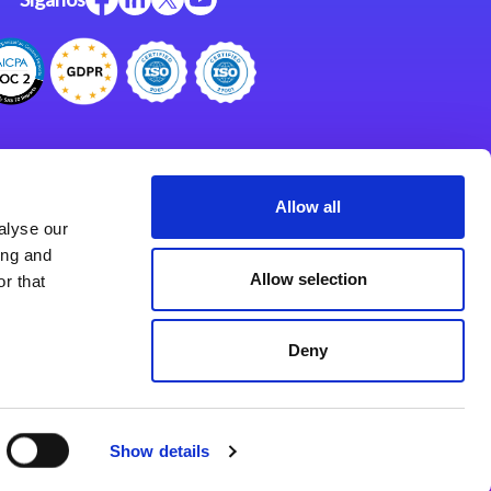
Centro de Recursos
Centro de Apoyo
Allow all
alyse our
Programa de Asociados
ing and
Allow selection
r that
Deny
Show details