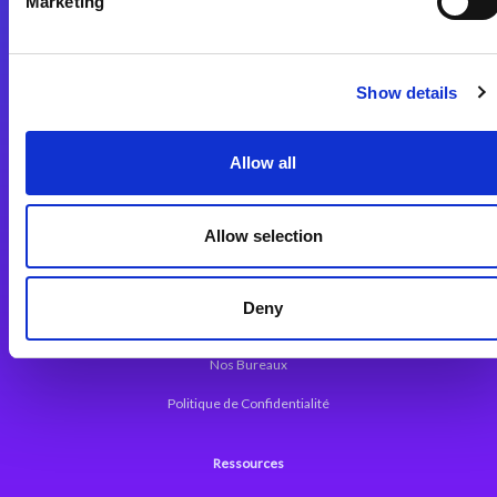
Marketing
Plateforme d’Intégration Magic xpi
Plateformes d’Intégration
Solutions d’Intégration
Show details
Plateforme de Développement
Allow all
Dev. Low-Code avec Magic xpa
Framework Web pour Magic xpa
Allow selection
A propos de Magic
Deny
Communiqués
Nos Bureaux
Politique de Confidentialité
Ressources