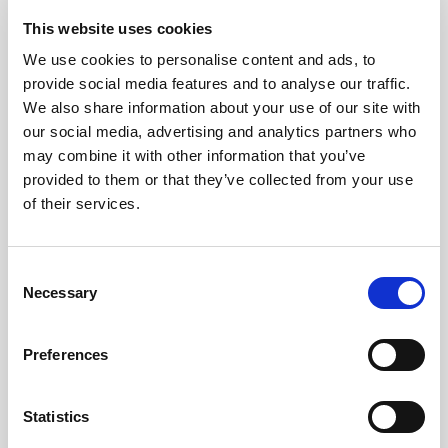
temps-réel en utilisant Open API, CDC, OData, des
This website uses cookies
plateformes d’événements, SOAP et API Rest.
We use cookies to personalise content and ads, to
provide social media features and to analyse our traffic.
Intégration sans couture de l’ERP
We also share information about your use of our site with
Automatisez les processus métiers et bénéficiez d’une
our social media, advertising and analytics partners who
may combine it with other information that you’ve
vue complète des activités de vos clients en connectant
provided to them or that they’ve collected from your use
Salesforce à votre ERP et aux autres applications.
of their services.
Consent
Necessary
Selection
Preferences
Témoignage d’un client
Statistics