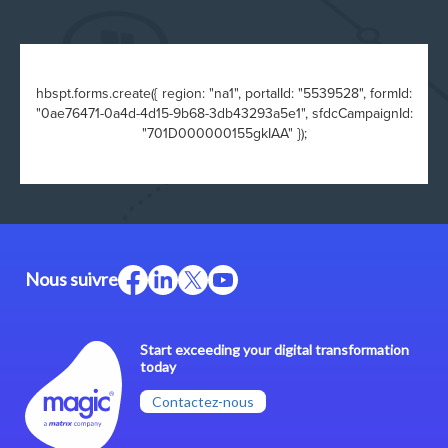
hbspt.forms.create({ region: "na1", portalId: "5539528", formId:
"0ae76471-0a4d-4d15-9b68-3db43293a5e1", sfdcCampaignId:
"701D000000155gkIAA" });
Nous suivre
Start exceeding your digital transformation
today
Contactez-nous