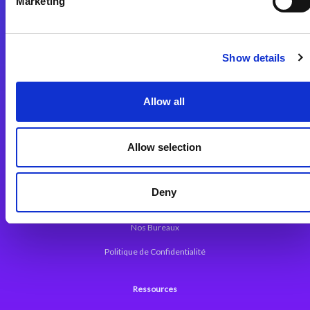
Marketing
Plateforme d’Intégration Magic xpi
Plateformes d’Intégration
Solutions d’Intégration
Show details
Plateforme de Développement
Allow all
Dev. Low-Code avec Magic xpa
Framework Web pour Magic xpa
Allow selection
A propos de Magic
Deny
Communiqués
Nos Bureaux
Politique de Confidentialité
Ressources