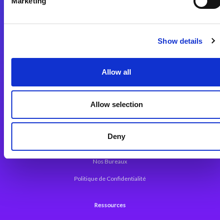
Marketing
Plateforme d’Intégration Magic xpi
Plateformes d’Intégration
Solutions d’Intégration
Show details
Plateforme de Développement
Allow all
Dev. Low-Code avec Magic xpa
Framework Web pour Magic xpa
Allow selection
A propos de Magic
Deny
Communiqués
Nos Bureaux
Politique de Confidentialité
Ressources