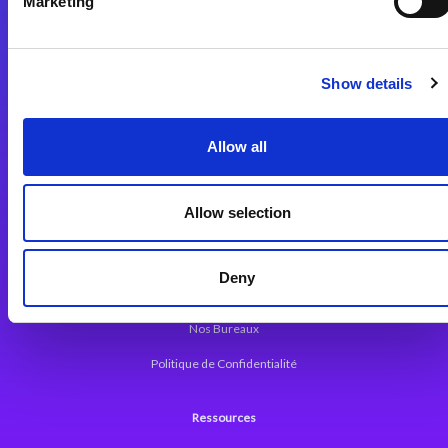
Marketing
Plateforme d’Intégration Magic xpi
Plateformes d’Intégration
Solutions d’Intégration
Show details
Plateforme de Développement
Allow all
Dev. Low-Code avec Magic xpa
Framework Web pour Magic xpa
Allow selection
A propos de Magic
Deny
Communiqués
Nos Bureaux
Politique de Confidentialité
Ressources