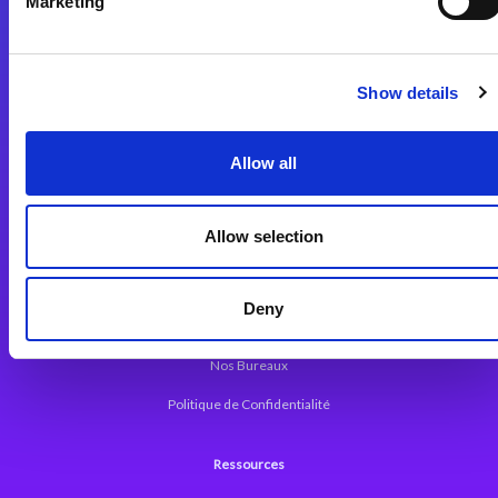
Marketing
Plateforme d’Intégration Magic xpi
Plateformes d’Intégration
Solutions d’Intégration
Show details
Plateforme de Développement
Allow all
Dev. Low-Code avec Magic xpa
Framework Web pour Magic xpa
Allow selection
A propos de Magic
Deny
Communiqués
Nos Bureaux
Politique de Confidentialité
Ressources