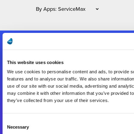
Nous suivre
This website uses cookies
Start exceeding your digital transformation
We use cookies to personalise content and ads, to provide s
today
features and to analyse our traffic. We also share informatio
Contactez-nous
use of our site with our social media, advertising and analyt
may combine it with other information that you’ve provided to
they’ve collected from your use of their services.
Consent
Necessary
Selection