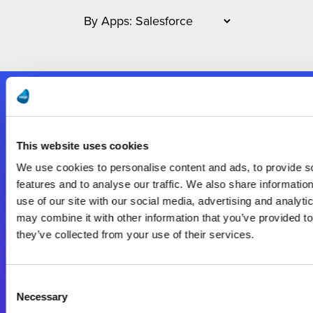
Nous suivre
This website uses cookies
Start exceeding your digital transformation
We use cookies to personalise content and ads, to provide s
today
features and to analyse our traffic. We also share informatio
Contactez-nous
use of our site with our social media, advertising and analyt
may combine it with other information that you’ve provided to
they’ve collected from your use of their services.
Consent
Necessary
Selection