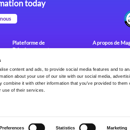
mation today
-nous
Plateforme de
A propos de Mag
Développement
Communiqués
s
Dev. Low-Code avec Magic
Nos Bureaux
xpa
Politique de Con
ise content and ads, to provide social media features and to an
rmation about your use of our site with our social media, advertis
Framework Web pour Magic
 combine it with other information that you’ve provided to them o
xpa
 use of their services.
Preferences
Statistics
Marketing