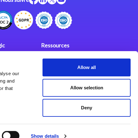
ic
Ressources
Support
Allow all
investisseurs
fidentialité
alyse our
Partenaires
ing and
Allow selection
r that
Deny
Show details