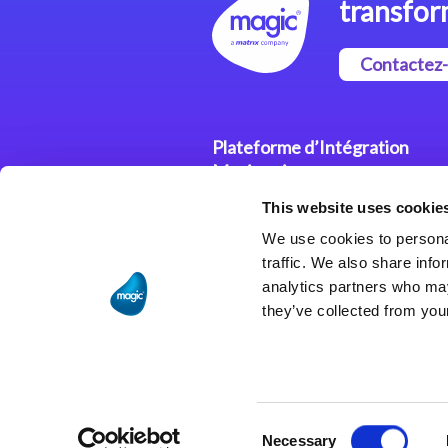
transfor
Contactez
Plateforme d’Intégration
Magic xpi
This website uses cookie
Plateformes d’Intégration
We use cookies to personal
Solutions d’Intégration
traffic. We also share info
analytics partners who may
they’ve collected from your
Consent
Necessary