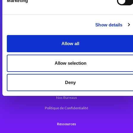
Marketing
Plateforme d’Intégration Magic xpi
Plateformes d’Intégration
Solutions d’Intégration
Show details
Plateforme de Développement
Allow all
Dev. Low-Code avec Magic xpa
Framework Web pour Magic xpa
Allow selection
A propos de Magic
Deny
Communiqués
Nos Bureaux
Politique de Confidentialité
Ressources