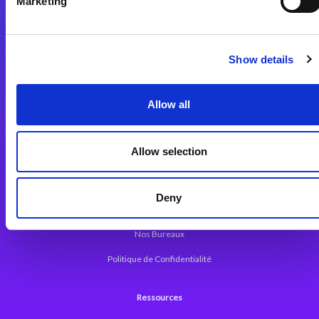
Marketing
Plateforme d’Intégration Magic xpi
Plateformes d’Intégration
Solutions d’Intégration
Show details
Plateforme de Développement
Allow all
Dev. Low-Code avec Magic xpa
Framework Web pour Magic xpa
Allow selection
A propos de Magic
Deny
Communiqués
Nos Bureaux
Politique de Confidentialité
Ressources