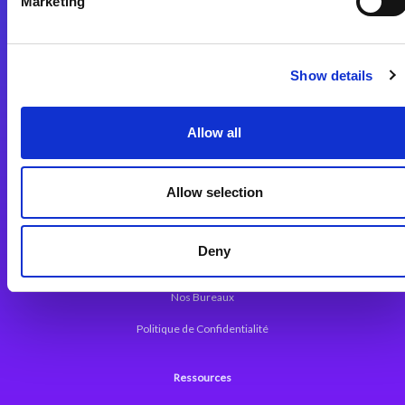
Marketing
Plateforme d’Intégration Magic xpi
Plateformes d’Intégration
Solutions d’Intégration
Show details
Plateforme de Développement
Allow all
Dev. Low-Code avec Magic xpa
Framework Web pour Magic xpa
Allow selection
A propos de Magic
Deny
Communiqués
Nos Bureaux
Politique de Confidentialité
Ressources