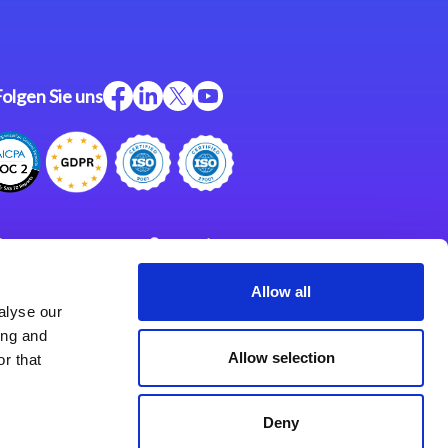
Folgen Sie uns
ftware
Support
ngen
Partner
Allow all
alyse our
Impressum
klärung
ing and
derlassungen
Allow selection
r that
Deny