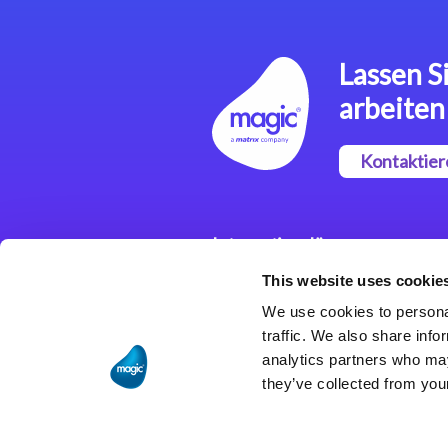
Lassen Si
arbeiten
Kontaktier
Integrationslösungen
This website uses cookie
Magic xpi
Integrationsplattform
We use cookies to personal
traffic. We also share info
analytics partners who may
they’ve collected from your