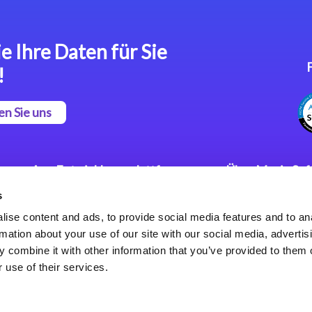
e Ihre Daten für Sie
!
en Sie uns
App Entwicklungsplattform
Über Magic So
s
Magic xpa Low Code
Pressemitteilu
Plattform
Karriere
ise content and ads, to provide social media features and to an
Datenschutzer
rmation about your use of our site with our social media, advertis
Magic xpa Web Application
Weltweite Nie
 combine it with other information that you’ve provided to them o
Framework
 use of their services.