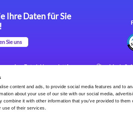
e Ihre Daten für Sie
!
en Sie uns
App Entwicklungsplattform
Über Magic So
s
Magic xpa Low Code
Pressemitteilu
Plattform
Karriere
ise content and ads, to provide social media features and to an
Datenschutzer
rmation about your use of our site with our social media, advertis
Magic xpa Web Application
Weltweite Nie
 combine it with other information that you’ve provided to them o
Framework
 use of their services.