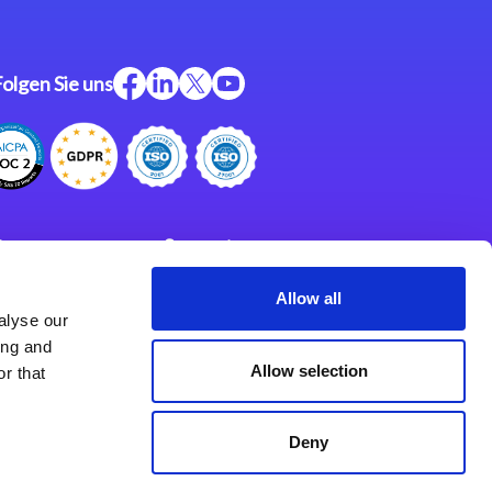
Folgen Sie uns
ftware
Support
ngen
Partner
Allow all
alyse our
Impressum
klärung
ing and
derlassungen
Allow selection
r that
Deny