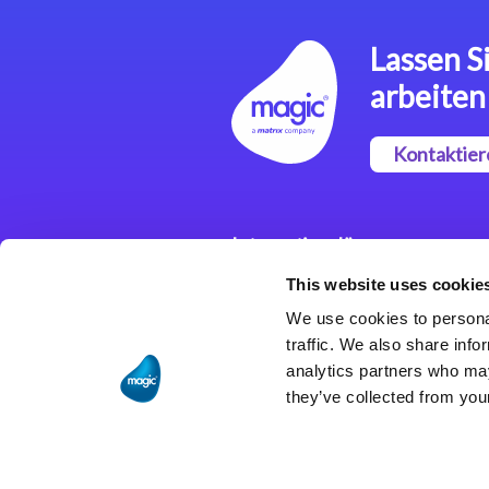
Lassen Si
arbeiten
Kontaktier
Integrationslösungen
This website uses cookie
Magic xpi
Integrationsplattform
We use cookies to personal
traffic. We also share info
analytics partners who may
they’ve collected from your