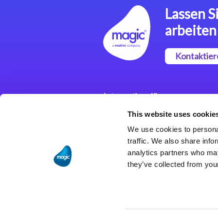
Lassen Si
arbeiten
Kontaktier
Integrationslösungen
This website uses cookie
Magic xpi
Integrationsplattform
We use cookies to personal
traffic. We also share info
analytics partners who may
they’ve collected from your