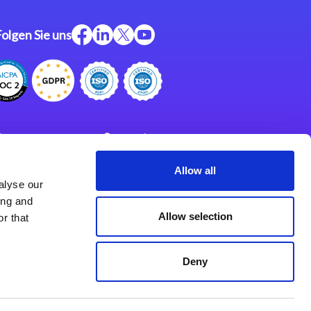
Folgen Sie uns
ftware
Support
ngen
Partner
Allow all
alyse our
Impressum
klärung
ing and
derlassungen
Allow selection
r that
Deny