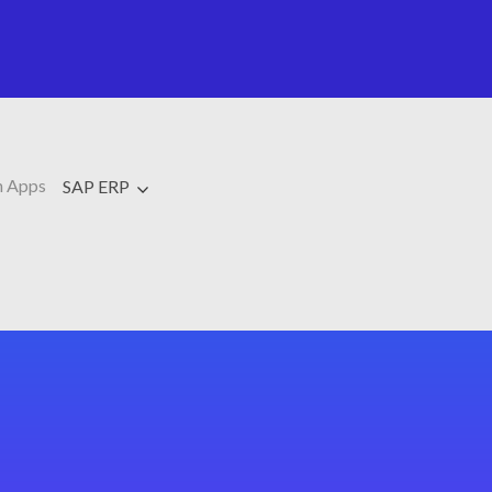
 Apps
SAP ERP