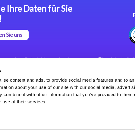
e Ihre Daten für Sie
!
en Sie uns
App Entwicklungsplattform
Über Magic So
s
Magic xpa Low Code
Pressemitteilu
Plattform
Karriere
ise content and ads, to provide social media features and to an
Datenschutzer
rmation about your use of our site with our social media, advertis
Magic xpa Web Application
Weltweite Nie
 combine it with other information that you’ve provided to them o
Framework
 use of their services.