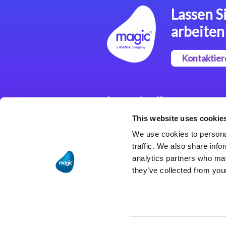
Lassen Si
arbeiten
Kontaktier
Integrationslösungen
This website uses cookie
Magic xpi
Integrationsplattform
We use cookies to personal
traffic. We also share info
analytics partners who may
they’ve collected from your