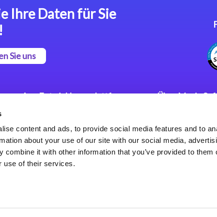
e Ihre Daten für Sie
!
en Sie uns
App Entwicklungsplattform
Über Magic So
s
Magic xpa Low Code
Pressemitteilu
Plattform
Karriere
ise content and ads, to provide social media features and to an
Datenschutzer
rmation about your use of our site with our social media, advertis
Magic xpa Web Application
Weltweite Nie
 combine it with other information that you’ve provided to them o
Framework
 use of their services.