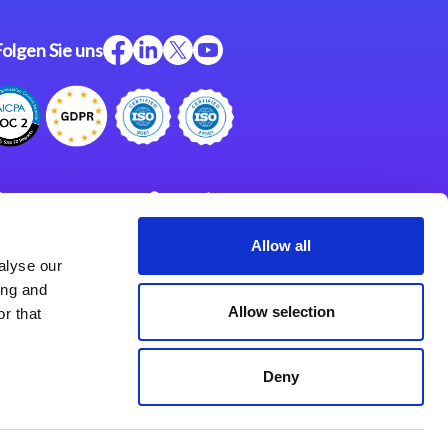
Folgen Sie uns
ftware
Support
ngen
Partner
Allow all
alyse our
Impressum
klärung
ing and
derlassungen
Allow selection
r that
Deny