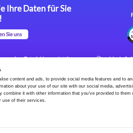
e Ihre Daten für Sie
!
en Sie uns
App Entwicklungsplattform
Über Magic So
s
Magic xpa Low Code
Pressemitteilu
Plattform
Karriere
ise content and ads, to provide social media features and to an
Datenschutzer
rmation about your use of our site with our social media, advertis
Magic xpa Web Application
Weltweite Nie
 combine it with other information that you’ve provided to them o
Framework
 use of their services.