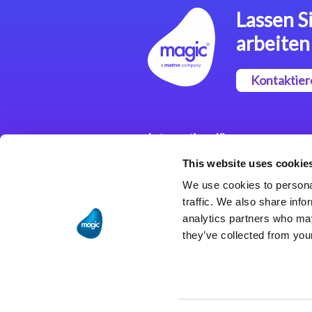
Lassen Si
arbeiten
Kontaktier
Integrationslösungen
This website uses cookie
Magic xpi
Integrationsplattform
We use cookies to personal
traffic. We also share info
analytics partners who may
they’ve collected from your