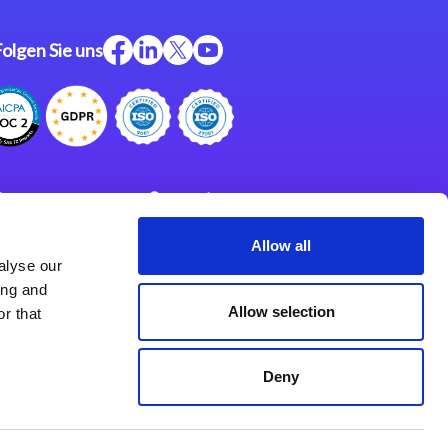
Folgen Sie uns
ftware
Support
ngen
Partner
Allow all
alyse our
Impressum
klärung
ing and
derlassungen
Allow selection
r that
Deny