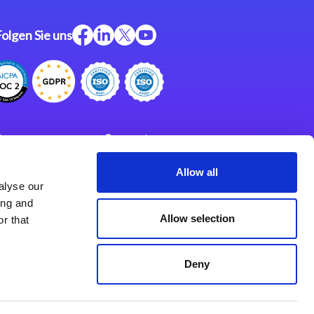
Folgen Sie uns
ftware
Support
ngen
Partner
Allow all
alyse our
Impressum
klärung
ing and
derlassungen
Allow selection
r that
Deny