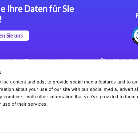
e Ihre Daten für Sie
!
en Sie uns
App Entwicklungsplattform
Über Magic So
s
Magic xpa Low Code
Pressemitteilu
Plattform
Karriere
ise content and ads, to provide social media features and to an
Datenschutzer
rmation about your use of our site with our social media, advertis
Magic xpa Web Application
Weltweite Nie
 combine it with other information that you’ve provided to them o
Framework
 use of their services.