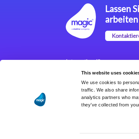
Lassen Si
arbeiten
Kontaktier
Integrationslösungen
This website uses cookie
Magic xpi
Integrationsplattform
We use cookies to personal
traffic. We also share info
analytics partners who may
they’ve collected from your