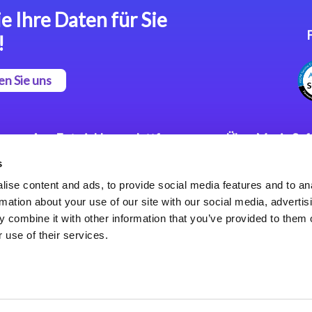
e Ihre Daten für Sie
!
en Sie uns
App Entwicklungsplattform
Über Magic So
s
Magic xpa Low Code
Pressemitteilu
Plattform
Karriere
ise content and ads, to provide social media features and to an
Datenschutzer
rmation about your use of our site with our social media, advertis
Magic xpa Web Application
Weltweite Nie
 combine it with other information that you’ve provided to them o
Framework
 use of their services.