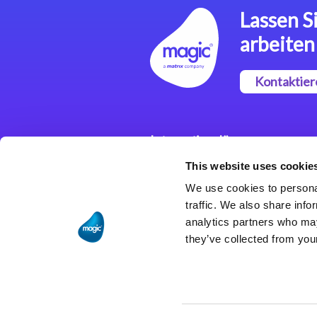
Lassen Si
arbeiten
Kontaktier
Integrationslösungen
This website uses cookie
Magic xpi
Integrationsplattform
We use cookies to personal
traffic. We also share info
analytics partners who may
they’ve collected from your