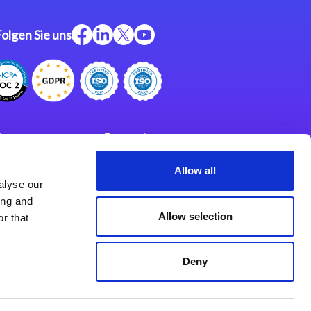
Folgen Sie uns
ftware
Support
ngen
Partner
Allow all
alyse our
Impressum
klärung
ing and
derlassungen
Allow selection
r that
Deny