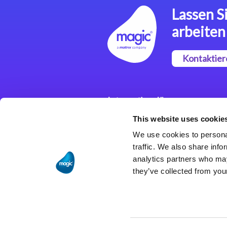
Lassen Si
arbeiten
Kontaktier
Integrationslösungen
This website uses cookie
Magic xpi
Integrationsplattform
We use cookies to personal
traffic. We also share info
analytics partners who may
they’ve collected from your