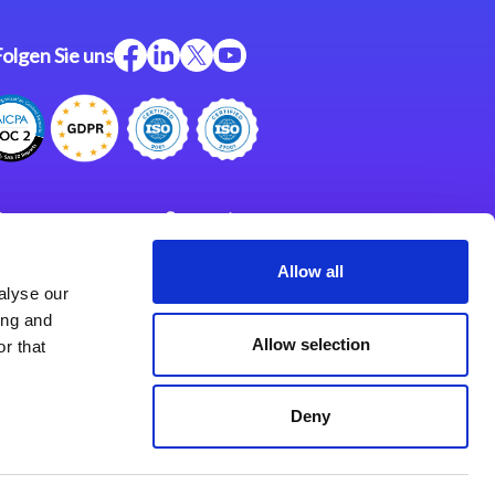
Folgen Sie uns
ftware
Support
ngen
Partner
Allow all
alyse our
Impressum
klärung
ing and
derlassungen
Allow selection
r that
Deny