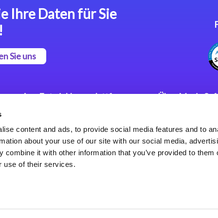
e Ihre Daten für Sie
!
en Sie uns
App Entwicklungsplattform
Über Magic So
s
Magic xpa Low Code
Pressemitteilu
Plattform
Karriere
ise content and ads, to provide social media features and to an
Datenschutzer
rmation about your use of our site with our social media, advertis
Magic xpa Web Application
Weltweite Nie
 combine it with other information that you’ve provided to them o
Framework
 use of their services.