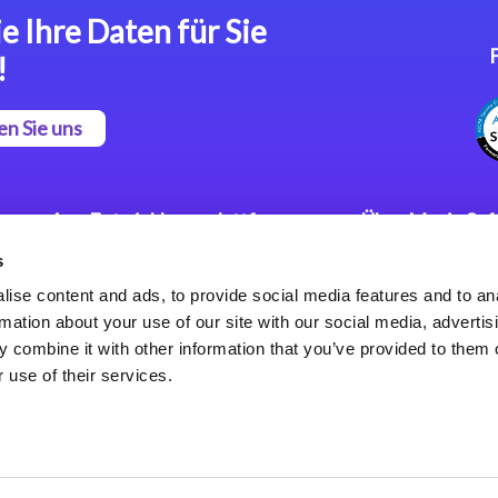
e Ihre Daten für Sie
!
en Sie uns
App Entwicklungsplattform
Über Magic So
s
Magic xpa Low Code
Pressemitteilu
Plattform
Karriere
ise content and ads, to provide social media features and to an
Datenschutzer
rmation about your use of our site with our social media, advertis
Magic xpa Web Application
Weltweite Nie
 combine it with other information that you’ve provided to them o
Framework
 use of their services.