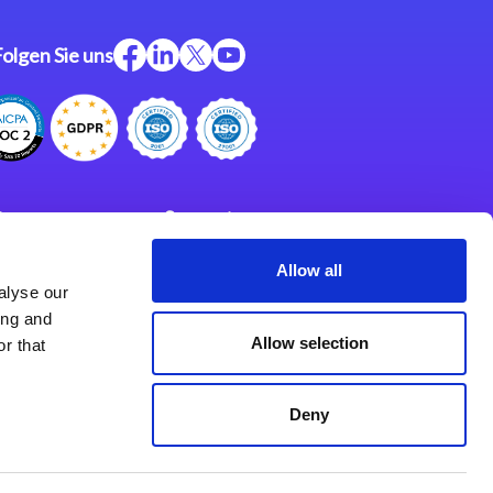
Folgen Sie uns
ftware
Support
ngen
Partner
Allow all
alyse our
Impressum
klärung
ing and
derlassungen
Allow selection
r that
Deny