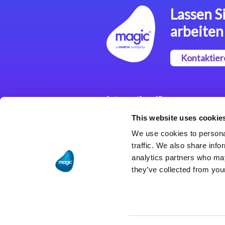
Lassen Si
arbeiten
Kontaktier
Integrationslösungen
This website uses cookie
Magic xpi
Integrationsplattform
We use cookies to personal
traffic. We also share info
analytics partners who may
they’ve collected from your