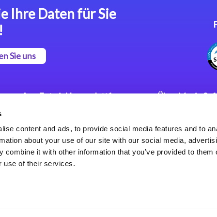
e Ihre Daten für Sie
!
en Sie uns
App Entwicklungsplattform
Über Magic So
s
Magic xpa Low Code
Pressemitteilu
Plattform
Karriere
ise content and ads, to provide social media features and to an
Datenschutzer
rmation about your use of our site with our social media, advertis
Magic xpa Web Application
Weltweite Nie
 combine it with other information that you’ve provided to them o
Framework
 use of their services.