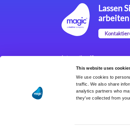
Lassen Si
arbeiten
Kontaktier
Integrationslösungen
This website uses cookie
Magic xpi
Integrationsplattform
We use cookies to personal
traffic. We also share info
analytics partners who may
they’ve collected from your