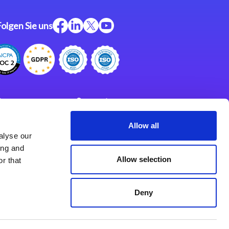
Folgen Sie uns
ftware
Support
ngen
Partner
Allow all
alyse our
Impressum
klärung
ing and
derlassungen
Allow selection
r that
Deny