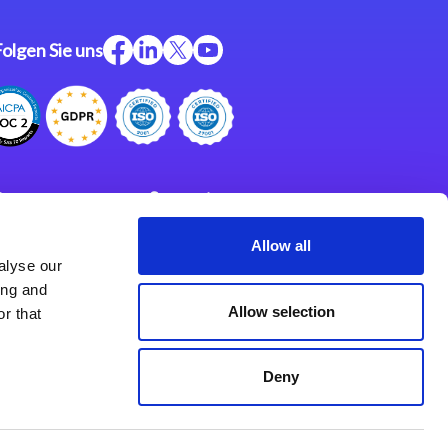
Folgen Sie uns
ftware
Support
ngen
Partner
Allow all
alyse our
Impressum
klärung
ing and
derlassungen
Allow selection
r that
Deny