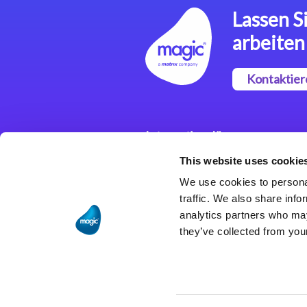
Lassen Si
arbeiten
Kontaktier
Integrationslösungen
This website uses cookie
Magic xpi
Integrationsplattform
We use cookies to personal
traffic. We also share info
analytics partners who may
they’ve collected from your