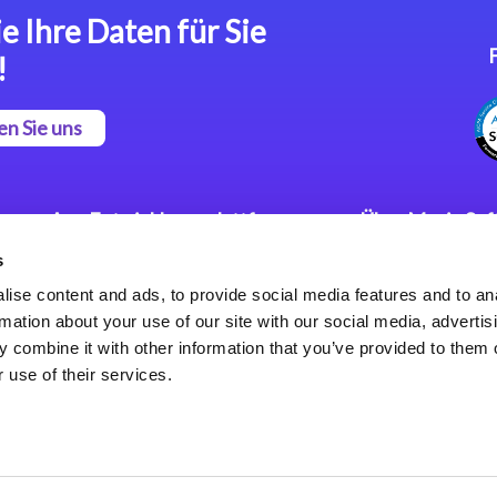
e Ihre Daten für Sie
!
en Sie uns
App Entwicklungsplattform
Über Magic So
s
Magic xpa Low Code
Pressemitteilu
Plattform
Karriere
ise content and ads, to provide social media features and to an
Datenschutzer
rmation about your use of our site with our social media, advertis
Magic xpa Web Application
Weltweite Nie
 combine it with other information that you’ve provided to them o
Framework
 use of their services.