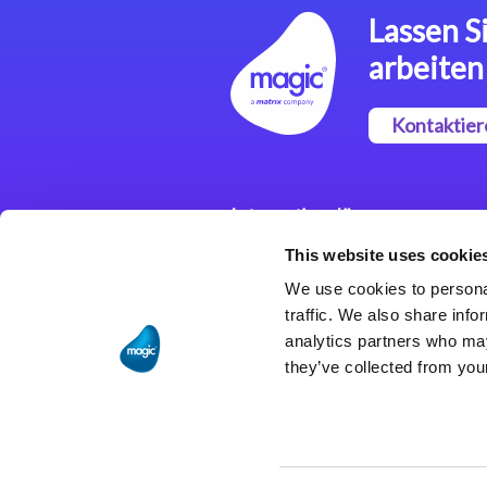
Lassen Si
arbeiten
Kontaktier
Integrationslösungen
This website uses cookie
Magic xpi
Integrationsplattform
We use cookies to personal
traffic. We also share info
analytics partners who may
they’ve collected from your