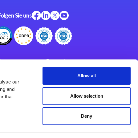
Folgen Sie uns
ftware
Support
ngen
Partner
Allow all
alyse our
Impressum
klärung
ing and
derlassungen
Allow selection
r that
Deny