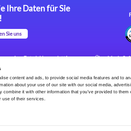
e Ihre Daten für Sie
!
en Sie uns
App Entwicklungsplattform
Über Magic So
s
Magic xpa Low Code
Pressemitteilu
Plattform
Karriere
ise content and ads, to provide social media features and to an
Datenschutzer
rmation about your use of our site with our social media, advertis
Magic xpa Web Application
Weltweite Nie
 combine it with other information that you’ve provided to them o
Framework
 use of their services.