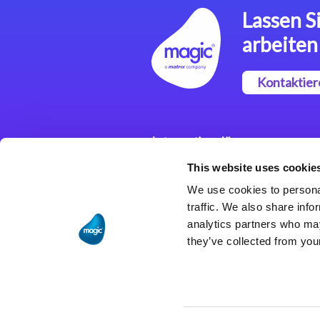
Lassen Si
arbeiten
Kontaktier
Integrationslösungen
This website uses cookie
Magic xpi
Integrationsplattform
We use cookies to personal
traffic. We also share info
analytics partners who may
they’ve collected from your