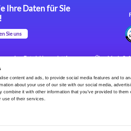
e Ihre Daten für Sie
!
en Sie uns
App Entwicklungsplattform
Über Magic So
s
Magic xpa Low Code
Pressemitteilu
Plattform
Karriere
ise content and ads, to provide social media features and to an
Datenschutzer
rmation about your use of our site with our social media, advertis
Magic xpa Web Application
Weltweite Nie
 combine it with other information that you’ve provided to them o
Framework
 use of their services.