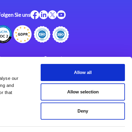
Folgen Sie uns
ftware
Support
ngen
Partner
Allow all
alyse our
Impressum
klärung
ing and
derlassungen
Allow selection
r that
Deny