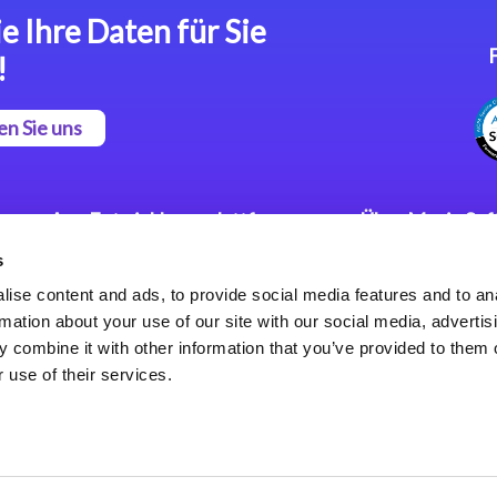
e Ihre Daten für Sie
!
en Sie uns
App Entwicklungsplattform
Über Magic So
s
Magic xpa Low Code
Pressemitteilu
Plattform
Karriere
ise content and ads, to provide social media features and to an
Datenschutzer
rmation about your use of our site with our social media, advertis
Magic xpa Web Application
Weltweite Nie
 combine it with other information that you’ve provided to them o
Framework
 use of their services.