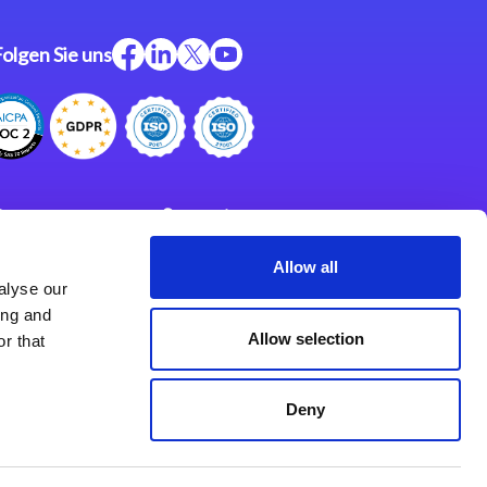
Folgen Sie uns
ftware
Support
ngen
Partner
Allow all
alyse our
Impressum
klärung
ing and
derlassungen
Allow selection
r that
Deny