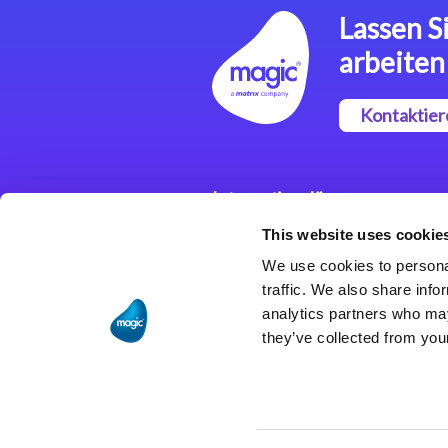
Lassen Si
arbeiten
Kontaktier
Integrationslösungen
This website uses cookie
Magic xpi
Integrationsplattform
We use cookies to personal
traffic. We also share info
analytics partners who may
they’ve collected from your