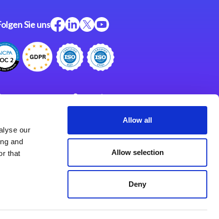
Folgen Sie uns
ftware
Support
ngen
Partner
Allow all
alyse our
Impressum
klärung
ing and
derlassungen
Allow selection
r that
Deny