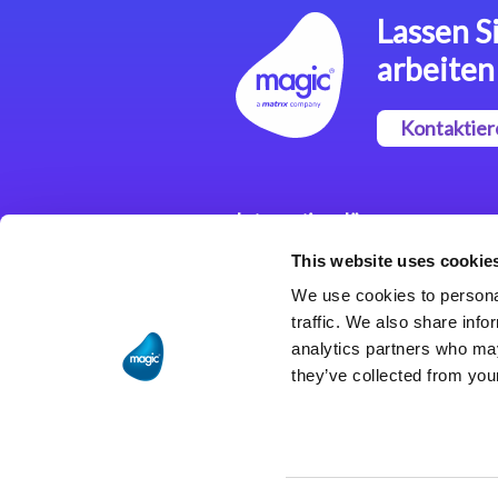
Lassen Si
arbeiten
Kontaktier
Integrationslösungen
This website uses cookie
Magic xpi
Integrationsplattform
We use cookies to personal
traffic. We also share info
analytics partners who may
they’ve collected from your