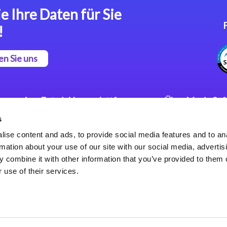
e Ihre Daten für Sie
!
en Sie uns
App Entwicklungsplattform
Über Magic So
s
Magic xpa Low Code
Pressemitteilu
Plattform
Karriere
ise content and ads, to provide social media features and to an
Datenschutzer
rmation about your use of our site with our social media, advertis
Magic xpa Web Application
Weltweite Nie
 combine it with other information that you’ve provided to them o
Framework
 use of their services.