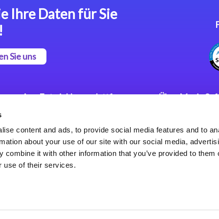
e Ihre Daten für Sie
!
en Sie uns
App Entwicklungsplattform
Über Magic So
s
Magic xpa Low Code
Pressemitteilu
Plattform
Karriere
ise content and ads, to provide social media features and to an
Datenschutzer
rmation about your use of our site with our social media, advertis
Magic xpa Web Application
Weltweite Nie
 combine it with other information that you’ve provided to them o
Framework
 use of their services.