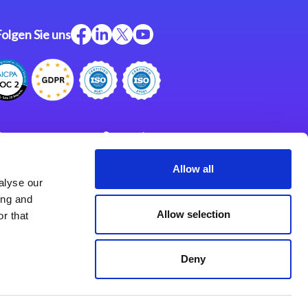
Folgen Sie uns
ftware
Support
ngen
Partner
Allow all
alyse our
Impressum
klärung
ing and
derlassungen
Allow selection
r that
Deny