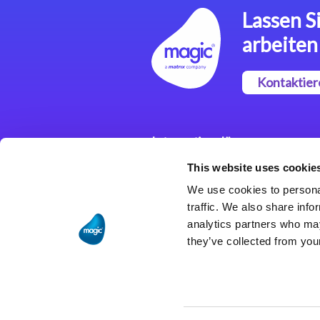
Lassen Si
arbeiten
Kontaktier
Integrationslösungen
This website uses cookie
Magic xpi
Integrationsplattform
We use cookies to personal
traffic. We also share info
analytics partners who may
they’ve collected from your