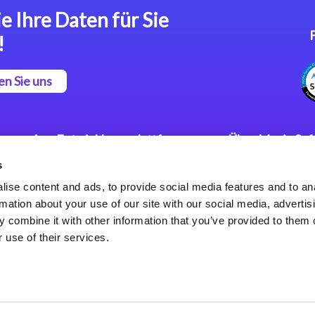
e Ihre Daten für Sie
!
en Sie uns
App Entwicklungsplattform
Über Magic So
s
Magic xpa Low Code
Pressemitteilu
Plattform
Karriere
ise content and ads, to provide social media features and to an
Datenschutzer
rmation about your use of our site with our social media, advertis
Magic xpa Web Application
Weltweite Nie
 combine it with other information that you’ve provided to them o
Framework
 use of their services.