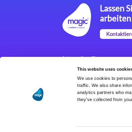
Lassen Si
arbeiten
Kontaktier
Integrationslösungen
This website uses cookie
Magic xpi
Integrationsplattform
We use cookies to personal
traffic. We also share info
analytics partners who may
they’ve collected from your