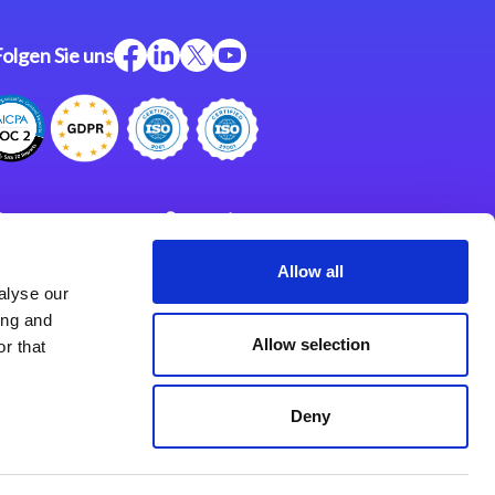
Folgen Sie uns
ftware
Support
ngen
Partner
Allow all
alyse our
Impressum
klärung
ing and
derlassungen
Allow selection
r that
Deny